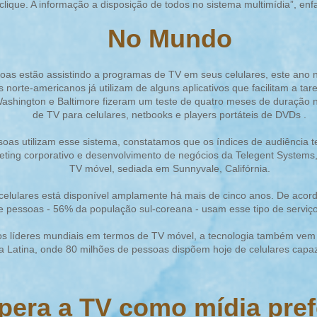
lique. A informação a disposição de todos no sistema multimídia”, en
No Mundo
as estão assistindo a programas de TV em seus celulares, este ano 
norte-americanos já utilizam de alguns aplicativos que facilitam a tar
ashington e Baltimore fizeram um teste de quatro meses de duração 
de TV para celulares, netbooks e players portáteis de DVDs .
as utilizam esse sistema, constatamos que os índices de audiência t
eting corporativo e desenvolvimento de negócios da Telegent Systems, 
TV móvel, sediada em Sunnyvale, Califórnia.
 celulares está disponível amplamente há mais de cinco anos. De acor
e pessoas - 56% da população sul-coreana - usam esse tipo de serviç
s líderes mundiais em termos de TV móvel, a tecnologia também vem
rica Latina, onde 80 milhões de pessoas dispõem hoje de celulares cap
upera a TV como mídia pre