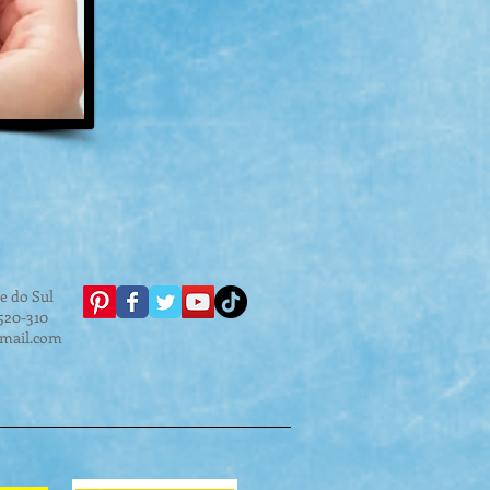
e do Sul
.520-310
gmail.com