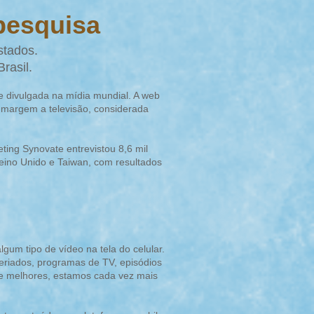
 pesquisa
stados.
rasil.
 e divulgada na mídia mundial. A web
a margem a televisão, considerada
ting Synovate entrevistou 8,6 mil
eino Unido e Taiwan, com resultados
gum tipo de vídeo na tela do celular.
eriados, programas de TV, episódios
 e melhores, estamos cada vez mais
tretenimento em vídeo.