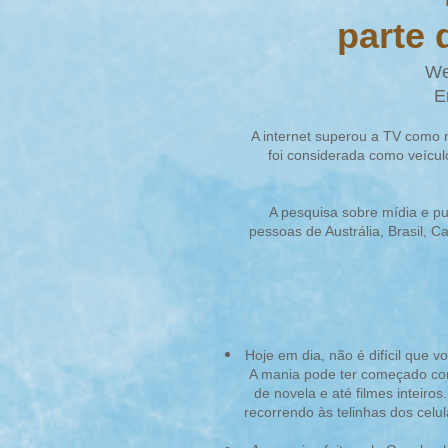
parte 
We
E
A internet superou a TV como m
foi considerada como veícul
A pesquisa sobre mídia e pu
pessoas de Austrália, Brasil, 
Hoje em dia, não é difícil que 
A mania pode ter começado com
de novela e até filmes inteir
recorrendo às teli