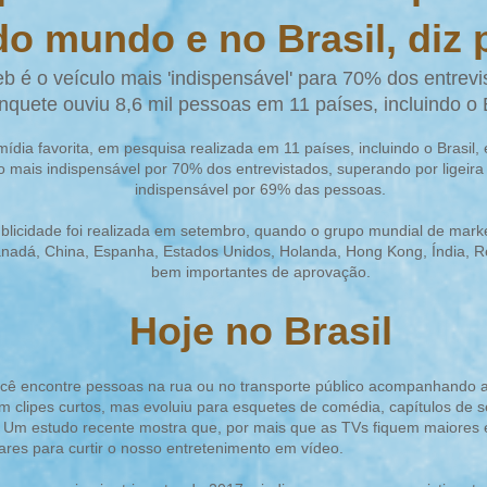
do mundo e no Brasil, diz
b é o veículo mais 'indispensável' para 70% dos entrevi
nquete ouviu 8,6 mil pessoas em 11 países, incluindo o B
ídia favorita, em pesquisa realizada em 11 países, incluindo o Brasil,
o mais indispensável por 70% dos entrevistados, superando por ligeir
indispensável por 69% das pessoas.
blicidade foi realizada em setembro, quando o grupo mundial de marke
Canadá, China, Espanha, Estados Unidos, Holanda, Hong Kong, Índia, R
bem importantes de aprovação.
Hoje no Brasil
você encontre pessoas na rua ou no transporte público acompanhando al
 clipes curtos, mas evoluiu para esquetes de comédia, capítulos de s
os. Um estudo recente mostra que, por mais que as TVs fiquem maiores
nhas dos celulares para curtir o nosso en