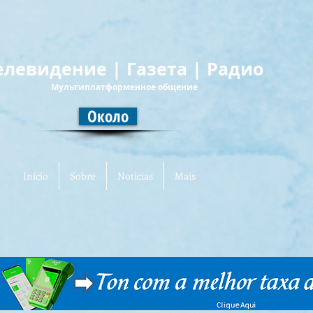
елевидение | Газета | Радио
Мультиплатформенное общение
Около
Início
Sobre
Notícias
Mais