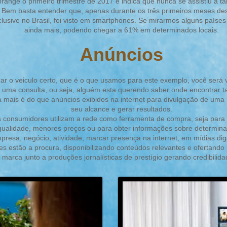
range o primeiro trimestre de 2017 e indica que nunca se assistiu a t
Bem basta entender que, apenas durante os três primeiros meses de
usive no Brasil, foi visto em smartphones. Se mirarmos alguns países
ainda mais, podendo chegar a 61% em determinados locais.
Anúncios
zar o veiculo certo, que é o que usamos para este exemplo, você se
ma consulta, ou seja, alguém esta querendo saber onde encontrar tal
a mais é do que anúncios exibidos na internet para divulgação de uma
seu alcance e gerar resultados.
 consumidores utilizam a rede como ferramenta de compra, seja para
qualidade, menores preços ou para obter informações sobre determina
presa, negócio, atividade, marcar presença na internet, em mídias dig
s estão a procura, disponibilizando conteúdos relevantes e ofertando 
 marca junto a produções jornalísticas de prestígio gerando credibilid