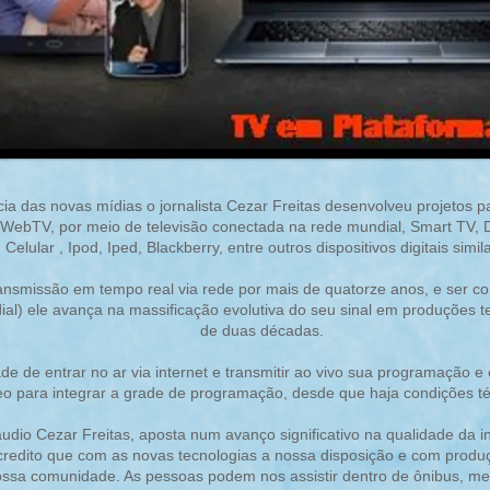
 das novas mídias o jornalista Cezar Freitas desenvolveu projetos pa
ebTV, por meio de televisão conectada na rede mundial, Smart TV, D
Celular , Ipod, Iped, Blackberry, entre outros dispositivos digitais simil
ansmissão em tempo real via rede por mais de quatorze anos, e ser c
l) ele avança na massificação evolutiva do seu sinal em produções t
de duas décadas.
de de entrar no ar via internet e transmitir ao vivo sua programação 
eo para integrar a grade de programação, desde que haja condições té
áudio Cezar Freitas, aposta num avanço significativo na qualidade da
“Acredito que com as novas tecnologias a nossa disposição e com pro
ossa comunidade. As pessoas podem nos assistir dentro de ônibus, met