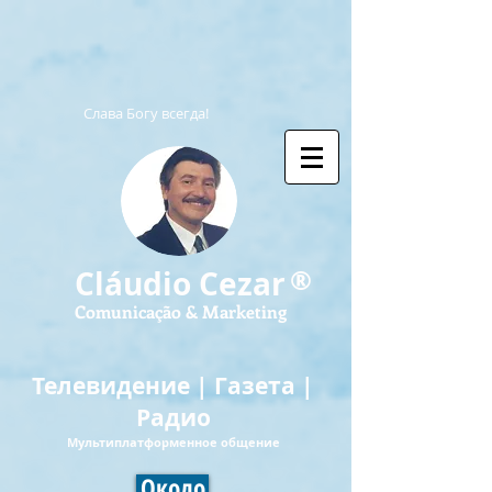
Слава Богу всегда!
®
Cláudio Cezar
Comunicação & Marketing
Телевидение | Газета |
Радио
Мультиплатформенное общение
Около