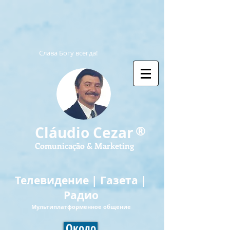
Слава Богу всегда!
®
Cláudio Cezar
Comunicação & Marketing
Телевидение | Газета |
Радио
Мультиплатформенное общение
Около